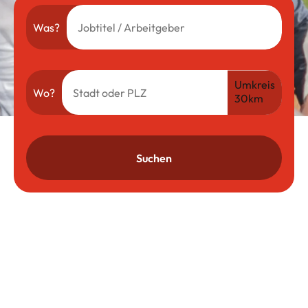
Was?
Umkreis
Wo?