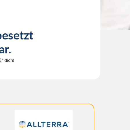
besetzt
ar.
r dich!